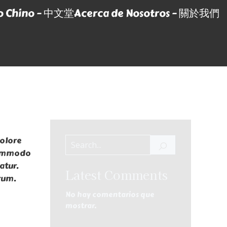
o Chino – 中文堂
Acerca de Nosotros – 關於我們
dolore
 commodo
atur.
Latest Comments
rum.
No hay comentarios que
mostrar.