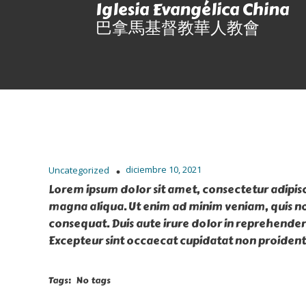
Iglesia Evangélica China
巴拿馬基督教華人教會
diciembre 10, 2021
Uncategorized
Lorem ipsum dolor sit amet, consectetur adipisc
magna aliqua. Ut enim ad minim veniam, quis no
consequat. Duis aute irure dolor in reprehenderit
Excepteur sint occaecat cupidatat non proident, 
Tags:
No tags